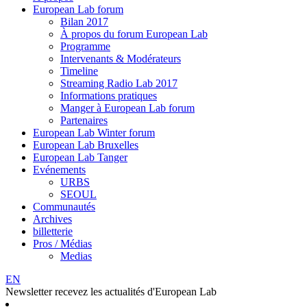
European Lab forum
Bilan 2017
À propos du forum European Lab
Programme
Intervenants & Modérateurs
Timeline
Streaming Radio Lab 2017
Informations pratiques
Manger à European Lab forum
Partenaires
European Lab Winter forum
European Lab Bruxelles
European Lab Tanger
Evénements
URBS
SEOUL
Communautés
Archives
billetterie
Pros / Médias
Medias
EN
Newsletter
recevez les actualités d'European Lab