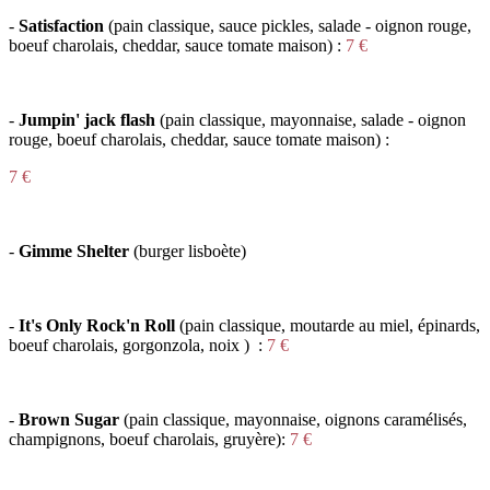
-
Satisfaction
(p
ain classique, sauce pickles, salade - oignon rouge,
boeuf charolais, cheddar, sauce tomate maison)
:
7 €
-
Jumpin' jack flash
(p
ain classique, mayonnaise, salade - oignon
rouge, boeuf charolais, cheddar, sauce tomate maison
)
:
7 €
-
Gimme Shelter
(
burger lisboète
)
-
It's Only Rock'n Roll
(
pain classique, moutarde au miel, épinards,
boeuf charolais, gorgonzola, noix
)
:
7 €
-
Brown Sugar
(pain classique, mayonnaise, oignons caramélisés,
champignons, boeuf charolais, gruyère)
:
7 €