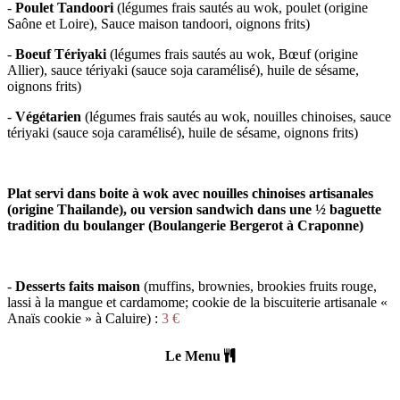
-
Poulet Tandoori
(
légumes frais sautés au wok, poulet (origine
Saône et Loire), Sauce maison tandoori, oignons frits
)
-
Boeuf Tériyaki
(l
égumes frais sautés au wok, Bœuf (origine
Allier), sauce tériyaki (sauce soja caramélisé), huile de sésame,
oignons frits)
-
Végétarien
(
légumes frais sautés au wok, nouilles chinoises, sauce
tériyaki (sauce soja caramélisé), huile de sésame, oignons frits)
Plat servi dans boite à wok avec nouilles chinoises artisanales
(origine Thailande), ou version sandwich dans une ½ baguette
tradition du boulanger (Boulangerie Bergerot à Craponne)
-
Desserts faits maison
(
muffins, brownies, brookies fruits rouge,
lassi à la mangue et cardamome; cookie de la biscuiterie artisanale «
Anaïs cookie » à Caluire) :
3 €
Le Menu