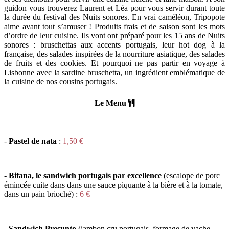
guidon vous trouverez Laurent et Léa pour vous servir durant toute
la durée du festival des Nuits sonores. En vrai caméléon, Tripopote
aime avant tout s’amuser ! Produits frais et de saison sont les mots
d’ordre de leur cuisine. Ils vont ont préparé pour les 15 ans de Nuits
sonores : bruschettas aux accents portugais, leur hot dog à la
française, des salades inspirées de la nourriture asiatique, des salades
de fruits et des cookies. Et pourquoi ne pas partir en voyage à
Lisbonne avec la sardine bruschetta, un ingrédient emblématique de
la cuisine de nos cousins portugais.
Le Menu
-
Pastel de nata
:
1,50 €
-
Bifana, le sandwich portugais par excellence
(
escalope de porc
émincée cuite dans dans une sauce piquante à la bière et à la tomate,
dans un pain brioché
)
:
6 €
-
Sandwich Presunto
(
jambon cru portugais, formage de vache