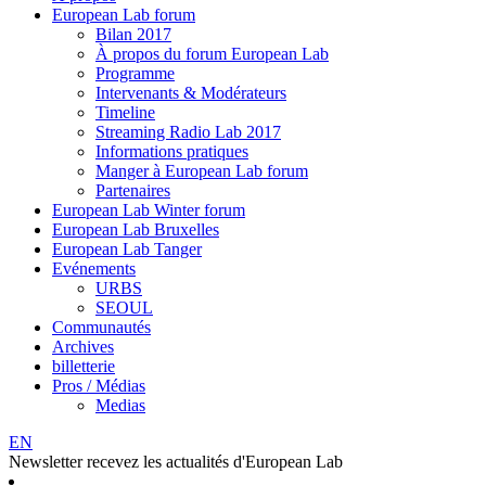
European Lab forum
Bilan 2017
À propos du forum European Lab
Programme
Intervenants & Modérateurs
Timeline
Streaming Radio Lab 2017
Informations pratiques
Manger à European Lab forum
Partenaires
European Lab Winter forum
European Lab Bruxelles
European Lab Tanger
Evénements
URBS
SEOUL
Communautés
Archives
billetterie
Pros / Médias
Medias
EN
Newsletter
recevez les actualités d'European Lab