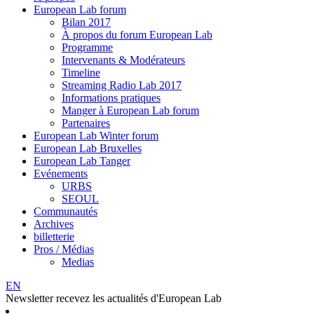
European Lab forum
Bilan 2017
À propos du forum European Lab
Programme
Intervenants & Modérateurs
Timeline
Streaming Radio Lab 2017
Informations pratiques
Manger à European Lab forum
Partenaires
European Lab Winter forum
European Lab Bruxelles
European Lab Tanger
Evénements
URBS
SEOUL
Communautés
Archives
billetterie
Pros / Médias
Medias
EN
Newsletter
recevez les actualités d'European Lab